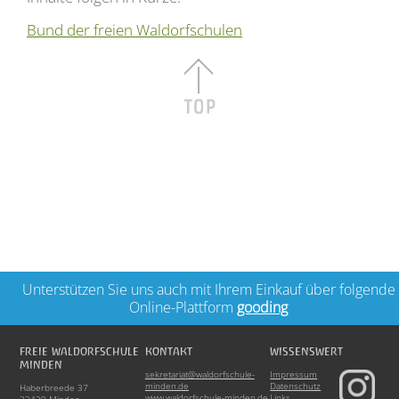
Bund der freien Waldorfschulen
Unterstützen Sie uns auch mit Ihrem Einkauf über folgende
Online-Plattform
gooding
FREIE WALDORFSCHULE
KONTAKT
WISSENSWERT
MINDEN
sekretariat@waldorfschule-
Impressum
minden.de
Datenschutz
Haberbreede 37
www.waldorfschule-minden.de
Links